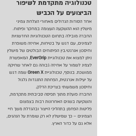
טכנולוגיה מתקדמת לשיפור 
הביצועים על הכביש
אחד הסודות הגדולים מאחורי הצלחת צמיגי 
מישלין הוא ההשקעה העצומה במחקר ופיתוח. 
החברה מובילה בתחום הטכנולוגיות החדשניות 
לצמיגים, עם דגש על בטיחות, אחיזה משופרת 
וחיסכון אנרגטי.בין הפיתוחים הבולטים של מישלין 
ניתן למצוא את טכנולוגיית 
EverGrip
, המאפשרת 
לצמיג לשמור על אחיזה גבוהה גם לאחר שחיקה 
ממושכת. בנוסף, טכנולוגיית 
Green X
 שמה דגש 
על יעילות אנרגטית, הפחתת התנגדות גלגול 
וחיסכון משמעותי בצריכת הדלק.
החברה פועלת מתוך תפיסה סביבתית מתקדמת, 
והשקיעה בשנים האחרונות רבות בצמצום 
פליטות הפחמן בתהליכי הייצור ובהגדלת משך חיי 
הצמיגים – כך שמישלין לא רק שומרת על הנהגים, 
אלא גם על כדור הארץ.