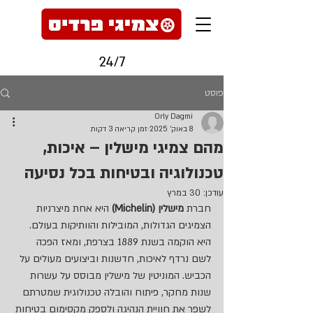
24/7
פוסט
Orly Dagmi
8 באוק׳ 2025
זמן קריאה 3 דקות
מהם צמיגי מישלין – איכות,
טכנולוגיה ובטיחות בכל נסיעה
עודכן:
30 במרץ
חברת 
מישלין (Michelin)
 היא אחת מיצרניות 
הצמיגים הגדולות, המובילות והוותיקות בעולם. 
היא הוקמה בשנת 1889 בצרפת, ומאז הפכה 
לשם נרדף לאיכות, חדשנות וביצועים מעולים על 
הכביש. המוניטין של מישלין מבוסס על עשרות 
שנות מחקר, פיתוח והובלה טכנולוגית שמטרתם 
לשפר את חוויית הנהיגה ולספק מקסימום בטיחות 